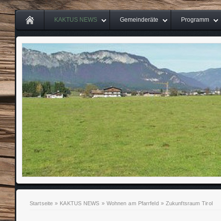
KAKTUS NEWS
Gemeinderäte
Programm
Startseite
»
KAKTUS NEWS
»
Wohnen am Pfarrfeld
»
Zukunftsraum Tirol