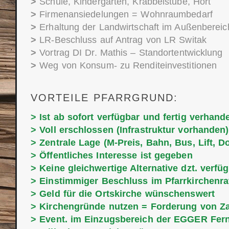
>
Schule, Kindergarten, Krabbelstube, Hort
>
Firmenansiedelungen = Wohnraumbedarf
>
Erhaltung der Landwirtschaft im Außenbereic
>
LR-Beschluss auf Antrag von LR Switak
>
Vortrag DI Dr. Mathis – Standortentwicklung
>
Weg von Konsum- zu Renditeinvestitionen
VORTEILE PFARRGRUND:
> Ist ab sofort verfügbar und fertig verhande
> Voll erschlossen (Infrastruktur vorhanden)
> Zentrale Lage (M-Preis, Bahn, Bus, Lift, Do
> Öffentliches Interesse ist gegeben
> Keine gleichwertige Alternative dzt. verfü
> Einstimmiger Beschluss im Pfarrkirchenra
> Geld für die Ortskirche wünschenswert
> Kirchengründe nutzen = Forderung von Z
> Event. im Einzugsbereich der EGGER Fe