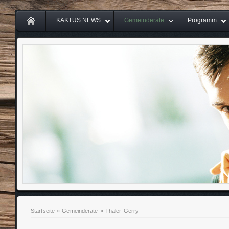
KAKTUS NEWS
Gemeinderäte
Programm
Startseite
»
Gemeinderäte
»
Thaler Gerry