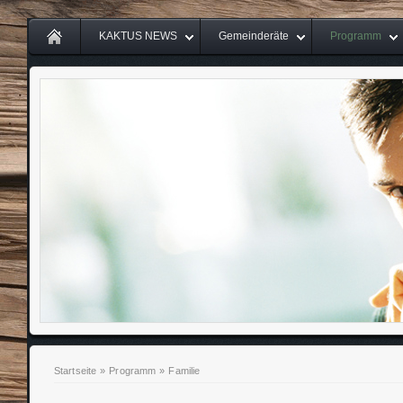
KAKTUS NEWS
Gemeinderäte
Programm
Startseite
»
Programm
»
Familie